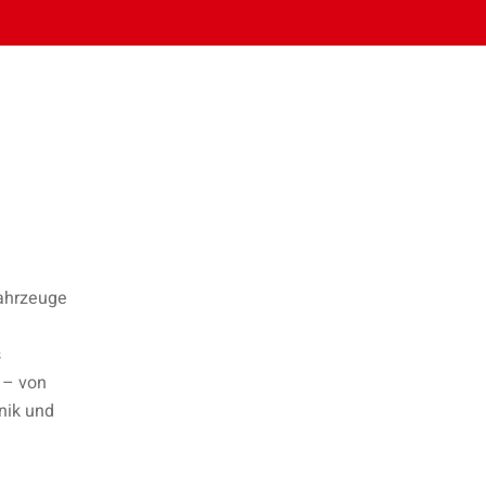
fahrzeuge
s
– von
nik und