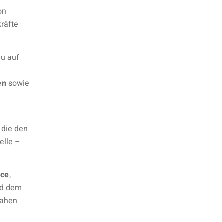
on
kräfte
au auf
en
sowie
, die den
elle –
ice
,
d dem
nahen