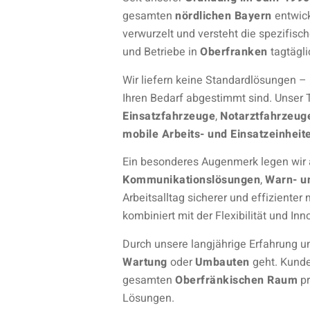
gesamten
nördlichen Bayern
entwick
verwurzelt und versteht die spezifis
und Betriebe in
Oberfranken
tagtägli
Wir liefern keine Standardlösungen – 
Ihren Bedarf abgestimmt sind. Unser 
Einsatzfahrzeuge
,
Notarztfahrzeug
mobile Arbeits- und Einsatzeinheit
Ein besonderes Augenmerk legen wir 
Kommunikationslösungen
,
Warn- u
Arbeitsalltag sicherer und effiziente
kombiniert mit der Flexibilität und In
Durch unsere langjährige Erfahrung un
Wartung
oder
Umbauten
geht. Kund
gesamten
Oberfränkischen Raum
pr
Lösungen.