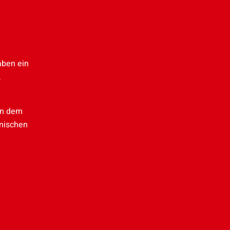
aben ein
,
en dem
onischen