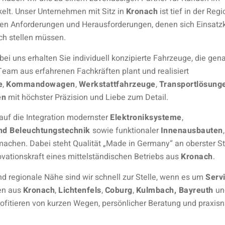
elt. Unser Unternehmen mit Sitz in
Kronach
ist tief in der Regi
chen Anforderungen und Herausforderungen, denen sich Einsatz
ch stellen müssen.
bei uns erhalten Sie individuell konzipierte Fahrzeuge, die gen
Team aus erfahrenen Fachkräften plant und realisiert
e
,
Kommandowagen
,
Werkstattfahrzeuge
,
Transportlösung
en
mit höchster Präzision und Liebe zum Detail.
auf die Integration modernster
Elektroniksysteme
,
nd Beleuchtungstechnik
sowie funktionaler
Innenausbauten
r machen. Dabei steht Qualität „Made in Germany“ an oberster St
novationskraft eines mittelständischen Betriebs aus
Kronach
.
d regionale Nähe sind wir schnell zur Stelle, wenn es um
Serv
en aus
Kronach
,
Lichtenfels
,
Coburg
,
Kulmbach, Bayreuth
un
ofitieren von kurzen Wegen, persönlicher Beratung und praxis